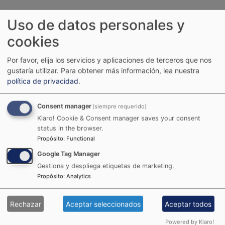
Uso de datos personales y
cookies
Por favor, elija los servicios y aplicaciones de terceros que nos
gustaría utilizar.
Para obtener más información, lea nuestra
política de privacidad
.
Consent manager
(siempre requerido)
Klaro! Cookie & Consent manager saves your consent
status in the browser.
Propósito
:
Functional
Google Tag Manager
Gestiona y despliega etiquetas de marketing.
Arrastra tu
Propósito
:
Analytics
imagen o Ctrl +
Rechazar
Aceptar seleccionados
Aceptar todos
Powered by Klaro!