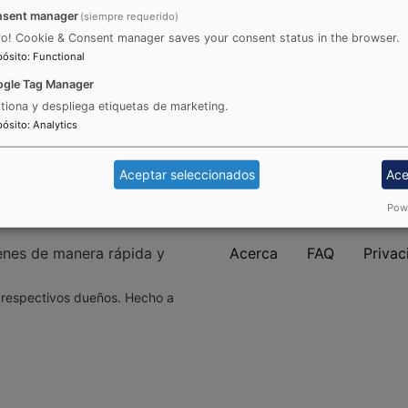
genes?
sent manager
(siempre requerido)
ltimos 30 días serán eliminadas. Usuarios registrados pued
ro! Cookie & Consent manager saves your consent status in the browser.
pósito
:
Functional
gle Tag Manager
imagen inapropiado?
tiona y despliega etiquetas de marketing.
eliminar lo más pronto posible. jQuery("#email-
pósito
:
Analytics
tudio.com
").html('imagebot[at]useronestudio.com')
Aceptar seleccionados
Ace
Powe
Pie de página
nes de manera rápida y
Acerca
FAQ
Privac
 respectivos dueños. Hecho a