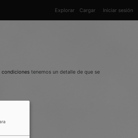
Navegación princi
Menú de
Explorar
Cargar
Iniciar sesión
 condiciones
tenemos un detalle de que se
ara