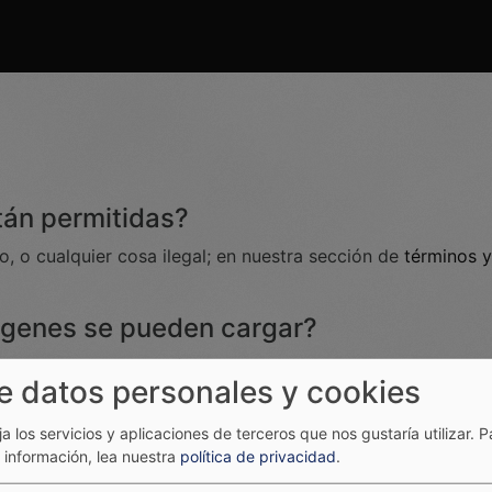
tán permitidas?
, o cualquier cosa ilegal; en nuestra sección de
términos y
ágenes se pueden cargar?
 png, jpg, jpeg y gif.
e datos personales y cookies
de una imagen?
ija los servicios y aplicaciones de terceros que nos gustaría utilizar.
P
información, lea nuestra
política de privacidad
.