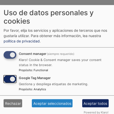
Uso de datos personales y
cookies
Por favor, elija los servicios y aplicaciones de terceros que nos
gustaría utilizar.
Para obtener más información, lea nuestra
política de privacidad
.
Consent manager
(siempre requerido)
Klaro! Cookie & Consent manager saves your consent
status in the browser.
Propósito
:
Functional
Google Tag Manager
Gestiona y despliega etiquetas de marketing.
Arrastra tu
Propósito
:
Analytics
imagen o Ctrl +
Rechazar
Aceptar seleccionados
Aceptar todos
Powered by Klaro!