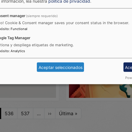
información, lea nuestra
política de privacidad
.
da por: Wally
Cargada por: Wally
sent manager
(siempre requerido)
ro! Cookie & Consent manager saves your consent status in the browser.
pósito
:
Functional
gle Tag Manager
tiona y despliega etiquetas de marketing.
pósito
:
Analytics
Aceptar seleccionados
Ace
Powe
Siguiente página
Última página
536
537
…
››
Última »