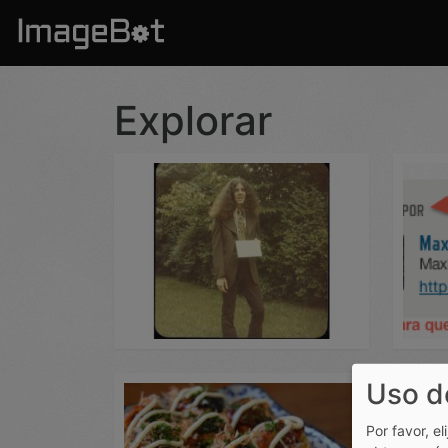
Pasar al contenido principal
Cargada por: leivajd
Carga
Explorar
Cargada por: Akiracr
Carga
Uso d
Por favor, el