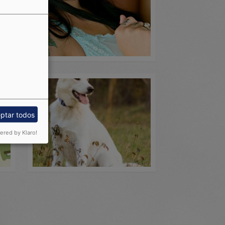
Cargada por: Wally
ptar todos
red by Klaro!