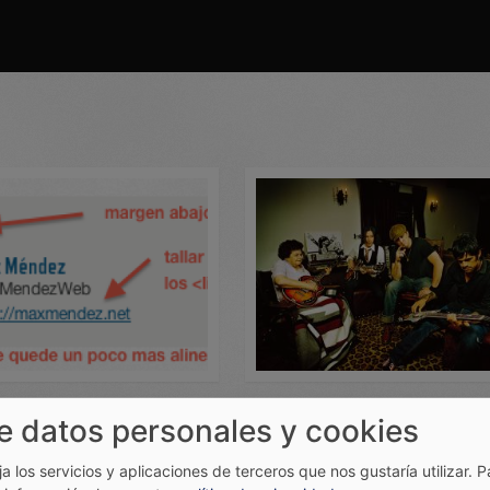
da por: Wally
Cargada por: Wally
da por: Wally
Cargada por: leivajd
e datos personales y cookies
ija los servicios y aplicaciones de terceros que nos gustaría utilizar.
P