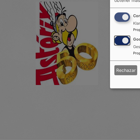
Con
Kla
Pro
Goo
Ges
Pro
Rechazar