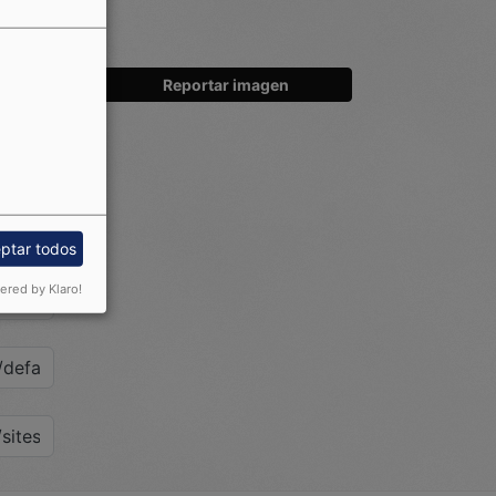
Reportar imagen
ptar todos
red by Klaro!