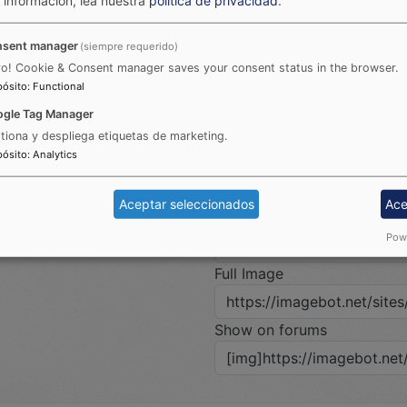
Embed codes
sent manager
(siempre requerido)
HTML
ro! Cookie & Consent manager saves your consent status in the browser.
pósito
:
Functional
Show on forums
gle Tag Manager
tiona y despliega etiquetas de marketing.
pósito
:
Analytics
Imagen
Aceptar seleccionados
Ace
Direct Link
Powe
Full Image
Show on forums