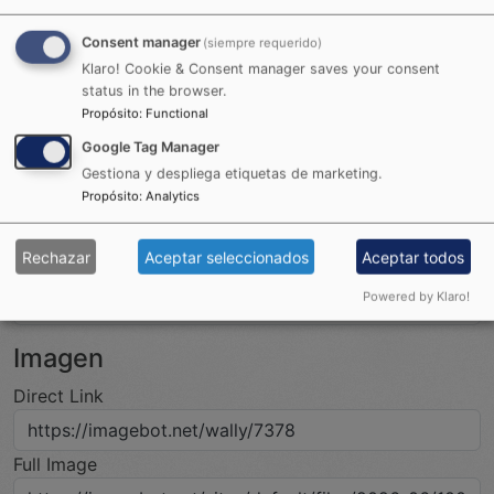
Consent manager
(siempre requerido)
Klaro! Cookie & Consent manager saves your consent
status in the browser.
Propósito
:
Functional
Google Tag Manager
Embed codes
Gestiona y despliega etiquetas de marketing.
Propósito
:
Analytics
HTML
Rechazar
Aceptar seleccionados
Aceptar todos
Show on forums
Powered by Klaro!
Imagen
Direct Link
Full Image